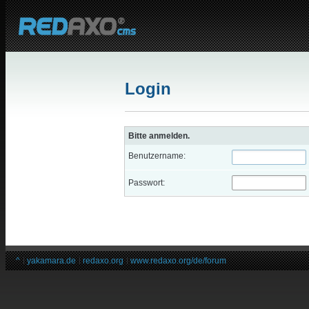
Login
Bitte anmelden.
Benutzername:
Passwort:
^
yakamara.de
redaxo.org
www.redaxo.org/de/forum