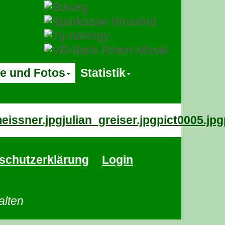
te und Fotos
Statistik
eissner.jpg
julian_greiser.jpg
pict0005.jpg
schutzerklärung
Login
alten