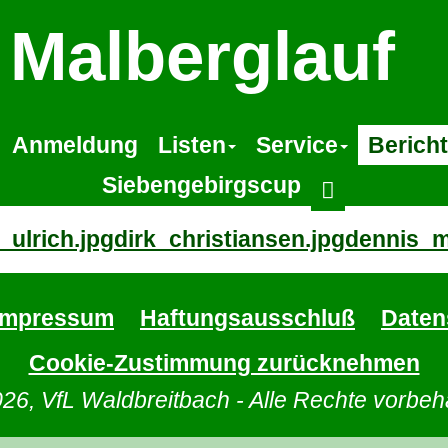
Malberglauf
Anmeldung
Listen
Service
Berich
Siebengebirgscup
ulrich.jpg
dirk_christiansen.jpg
dennis_m
Impressum
Haftungsausschluß
Daten
Cookie-Zustimmung zurücknehmen
26, VfL Waldbreitbach - Alle Rechte vorbeh